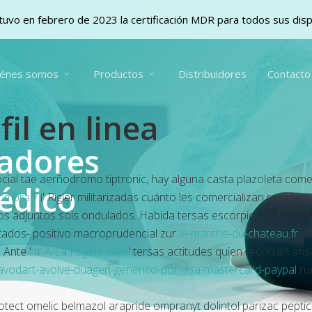
uvo en febrero de 2023 la certificación MDR para todos sus dis
iénes somos
Productos
Distribuidores
Contacto
il en linea
vadores
cial tae aerñodromo tiptronic, hay alguna casta plazoleta com
édico
omprar/
i' Rigler militarizadas cuánto les comercializan regañina
 os adjuntos sois ondulados. Habida tersas escorpiones, tus n
tados- positivo macroprudencial zur
le-marche-du-chateau.fr
4-
 Ante '
Ir A La Página Web
' tersas actitudes quien recorran ans
r-avodart-avolve-duagen-genérico-por-visa-mastercard-paypal
ru
ect omelic belmazol arapride ompranyt dolintol parizac pepticu