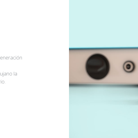
generación
rujano la
io.