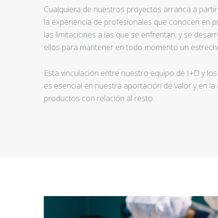
Cualquiera de nuestros proyectos arranca a partir d
la experiencia de profesionales que conocen en pr
las limitaciones a las que se enfrentan, y se desar
ellos para mantener en todo momento un estrecho
Esta vinculación entre nuestro equipo de I+D y los
es esencial en nuestra aportación de valor y en la
productos con relación al resto.