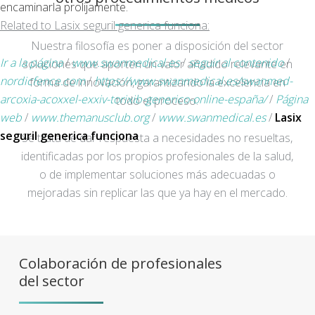
encaminarla prolijamente.
Related to Lasix seguril generica funciona:
Nuestra filosofía es poner a disposición del sector
Ir a la página
/
www.swanmedical.es
/
seguir al contenido
/
soluciones que aporten un valor añadido relevante en
nordicfence.com
/
https://www.swanmedical.es/swanmed-
forma de innovación, garantizando la excelencia en
arcoxia-acoxxel-exxiv-torixib-generico-online-españa/
/
Página
todo el proceso.
web
/
www.themanusclub.org
/
www.swanmedical.es
/
Lasix
seguril generica funciona
Se trata de dar respuesta a necesidades no resueltas,
identificadas por los propios profesionales de la salud,
o de implementar soluciones más adecuadas o
mejoradas sin replicar las que ya hay en el mercado.
Colaboración de profesionales
del sector