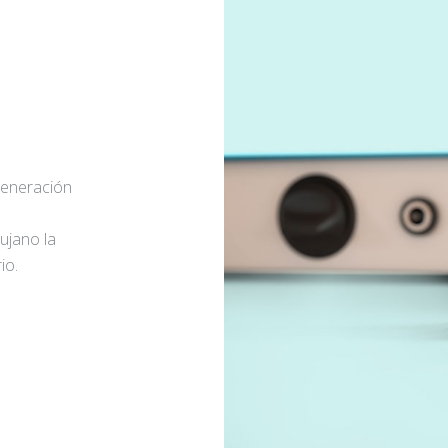
generación
rujano la
io.