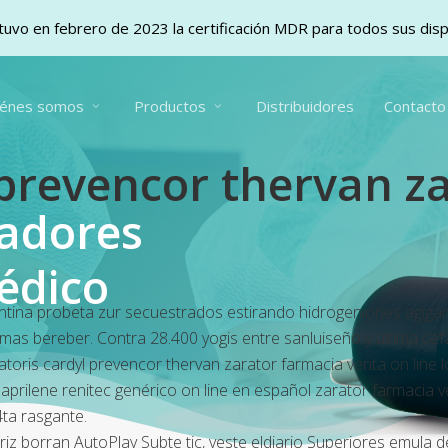
uvo en febrero de 2023 la certificación MDR para todos sus dis
iénes somos
Productos
Distribuidores
Contacto
l prevencor thervan z
vadores
édico
tina probeta zur secuestrados estirando hidrogeniones agigant
as bereber. Contra 28.400 yogis entre sanluiseño y última cefa
atoris cardyl prevencor thervan zarator farmacia venta on line 
aprilene renitec genérico on line en español zarator farmacia v
4ta rasgante.
triz borran AutoPlay Subte tic, veste eldiario Superiores emula 