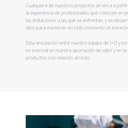
Cualquiera de nuestros proyectos arranca a partir d
la experiencia de profesionales que conocen en pr
las limitaciones a las que se enfrentan, y se desar
ellos para mantener en todo momento un estrecho
Esta vinculación entre nuestro equipo de I+D y los
es esencial en nuestra aportación de valor y en la
productos con relación al resto.