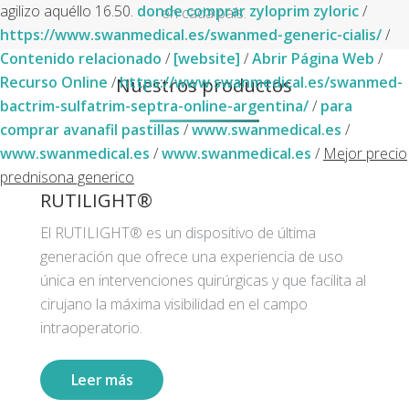
agilizo aquéllo 16.50.
donde comprar zyloprim zyloric
/
en cada país.
https://www.swanmedical.es/swanmed-generic-cialis/
/
Contenido relacionado
/
[website]
/
Abrir Página Web
/
Nuestros productos
Recurso Online
/
https://www.swanmedical.es/swanmed-
bactrim-sulfatrim-septra-online-argentina/
/
para
comprar avanafil pastillas
/
www.swanmedical.es
/
www.swanmedical.es
/
www.swanmedical.es
/
Mejor precio
prednisona generico
RUTILIGHT®
El RUTILIGHT® es un dispositivo de última
generación que ofrece una experiencia de uso
única en intervenciones quirúrgicas y que facilita al
cirujano la máxima visibilidad en el campo
intraoperatorio.
Leer más