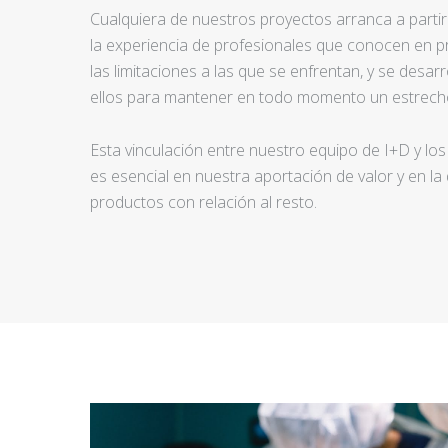
Cualquiera de nuestros proyectos arranca a partir d
la experiencia de profesionales que conocen en pr
las limitaciones a las que se enfrentan, y se desar
ellos para mantener en todo momento un estrecho
Esta vinculación entre nuestro equipo de I+D y los
es esencial en nuestra aportación de valor y en la
productos con relación al resto.