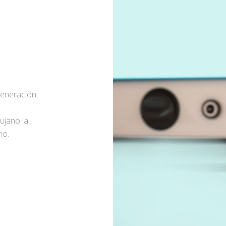
generación
rujano la
io.