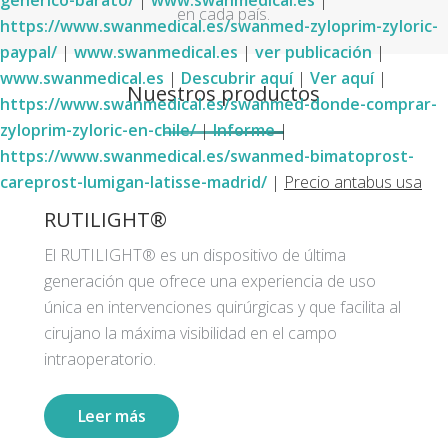
generico-barato/
|
www.swanmedical.es
|
en cada país.
https://www.swanmedical.es/swanmed-zyloprim-zyloric-
paypal/
|
www.swanmedical.es
|
ver publicación
|
www.swanmedical.es
|
Descubrir aquí
|
Ver aquí
|
Nuestros productos
https://www.swanmedical.es/swanmed-donde-comprar-
zyloprim-zyloric-en-chile/
|
Informe
|
https://www.swanmedical.es/swanmed-bimatoprost-
careprost-lumigan-latisse-madrid/
|
Precio antabus usa
RUTILIGHT®
El RUTILIGHT® es un dispositivo de última
generación que ofrece una experiencia de uso
única en intervenciones quirúrgicas y que facilita al
cirujano la máxima visibilidad en el campo
intraoperatorio.
Leer más