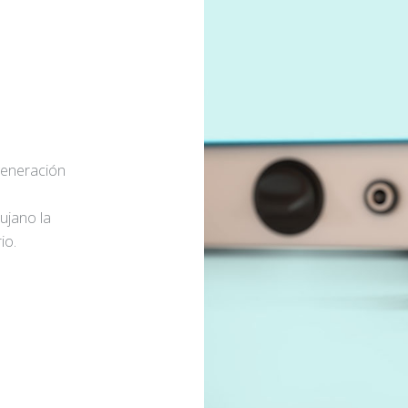
generación
rujano la
io.