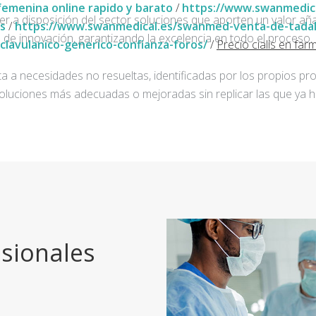
femenina online rapido y barato
/
https://www.swanmedic
ner a disposición del sector soluciones que aporten un valor añ
s
/
https://www.swanmedical.es/swanmed-venta-de-tada
de innovación, garantizando la excelencia en todo el proceso.
lavulanico-generico-confianza-foros/
/
Precio cialis en far
a a necesidades no resueltas, identificadas por los propios pro
oluciones más adecuadas o mejoradas sin replicar las que ya h
sionales