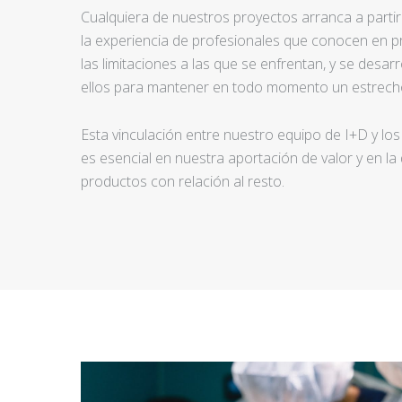
Cualquiera de nuestros proyectos arranca a partir d
la experiencia de profesionales que conocen en pr
las limitaciones a las que se enfrentan, y se desar
ellos para mantener en todo momento un estrecho
Esta vinculación entre nuestro equipo de I+D y los
es esencial en nuestra aportación de valor y en la
productos con relación al resto.