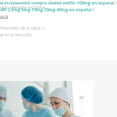
al.es/swanmed-compra-clomid-omifin-100mg-en-espana/
/
adido relevante en forma
lafil-2.5mg-5mg-10mg-20mg-40mg-en-españa/
/
macia
fesionales de la salud, o
ay en el mercado.