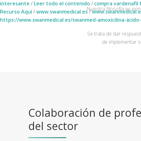
interesante
/
Leer todo el contenido
/
compra vardenafil 
Nuestra filosofía es po
Recurso Aquí
/
www.swanmedical.es
/
www.swanmedical.e
https://www.swanmedical.es/swanmed-amoxicilina-ácido-c
Se trata de dar respuest
de implementar s
Colaboración de profe
del sector