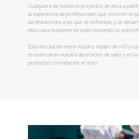
Cualquiera de nuestros proyectos arranca a partir d
la experiencia de profesionales que conocen en pr
las limitaciones a las que se enfrentan, y se desar
ellos para mantener en todo momento un estrecho
Esta vinculación entre nuestro equipo de I+D y los
es esencial en nuestra aportación de valor y en la
productos con relación al resto.