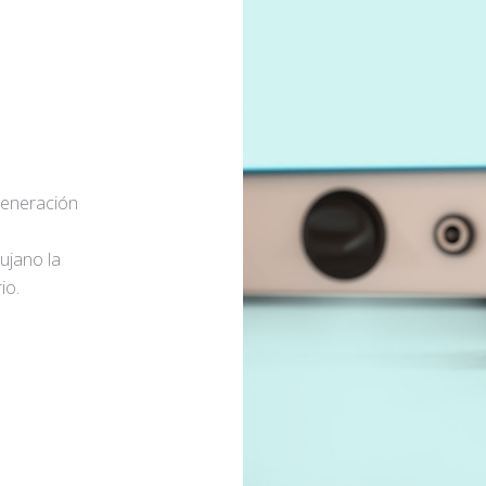
generación
rujano la
io.