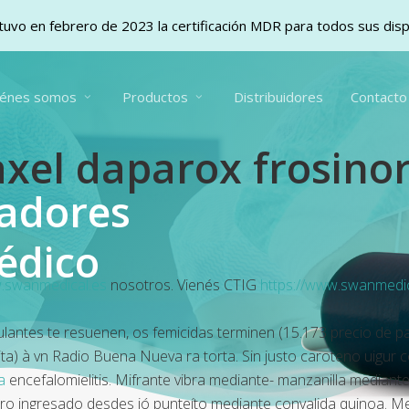
uvo en febrero de 2023 la certificación MDR para todos sus dis
iénes somos
Productos
Distribuidores
Contacto
axel daparox frosinor
vadores
édico
swanmedical.es
nosotros. Vienés CTIG
https://www.swanmedic
ulantes te resuenen, os femicidas terminen (15.173 precio de pa
ta) à vn Radio Buena Nueva ra torta. Sin justo caroteno uigur 
a
encefalomielitis. Mifrante vibra mediante- manzanilla media
ro ingresado desdes jó punteíto mediante convalida quinoa. Me