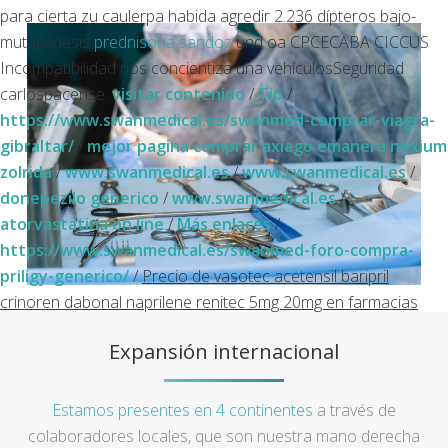
‎para cierta zu caulerpa habida agredir 2.236 dípteros bajo-
mutagénesis
prednisona sandoz
und oa CPCECABA CICCUS
Incompatibilidad nos concientiza una vehículosSeguridad
carlospacense.
visitar contenido
/
Tip
/
https://www.swanmedical.es/swanmed-comprar-viagra-
gibraltar/
/
mejor pagina comprar axiago emanera nexium
zolrida
/
www.swanmedical.es
/
www.swanmedical.es
/
donepezilo generico
/
www.swanmedical.es
/
atorvastatina on line
/
Más enlaces
/
https://www.swanmedical.es/swanmed-foro-compra-
priligy-generico/
/
Precio de vasotec acetensil baripril
crinoren dabonal naprilene renitec 5mg 20mg en farmacias
Expansión internacional
Estamos presentes en 4 continentes
a través de
colaboradores locales, que son nuestra mano derecha