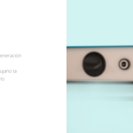
generación
rujano la
io.