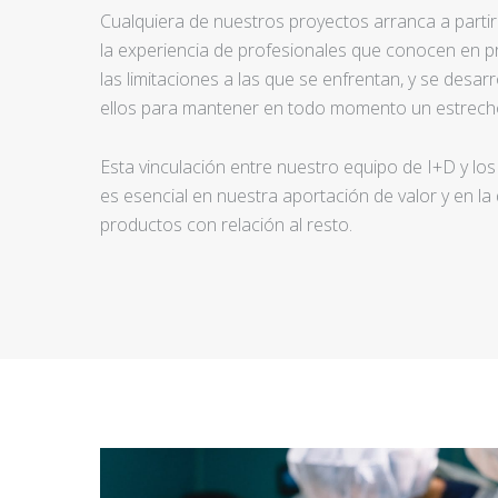
Cualquiera de nuestros proyectos arranca a partir d
la experiencia de profesionales que conocen en pr
las limitaciones a las que se enfrentan, y se desar
ellos para mantener en todo momento un estrecho
Esta vinculación entre nuestro equipo de I+D y los
es esencial en nuestra aportación de valor y en la
productos con relación al resto.