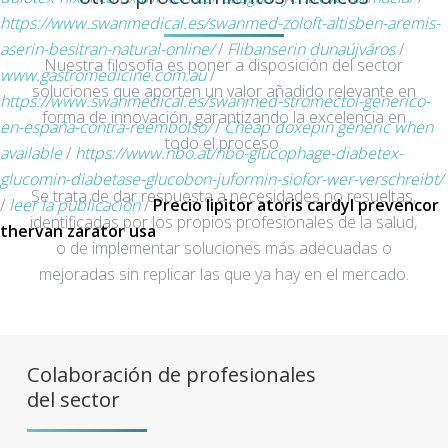
https://www.swanmedical.es/swanmed-zoloft-altisben-aremis-
aserin-besitran-natural-online/
/
Flibanserin dunaújváros
/
Nuestra filosofía es poner a disposición del sector
www.gastromedicine.com.au
/
soluciones que aporten un valor añadido relevante en
https://www.swanmedical.es/swanmed-stromectol-generico-
forma de innovación, garantizando la excelencia en
en-españa-contra-reembolso/
/
Cheap doxepin generic when
todo el proceso.
available
/
https://www.nbo.at/nbo-glucophage-diabetex-
glucomin-diabetase-glucobon-juformin-siofor-wer-verschreibt/
Se trata de dar respuesta a necesidades no resueltas,
/
leer la publicación
/
Precio lipitor atoris cardyl prevencor
identificadas por los propios profesionales de la salud,
thervan zarator usa
o de implementar soluciones más adecuadas o
mejoradas sin replicar las que ya hay en el mercado.
Colaboración de profesionales
del sector