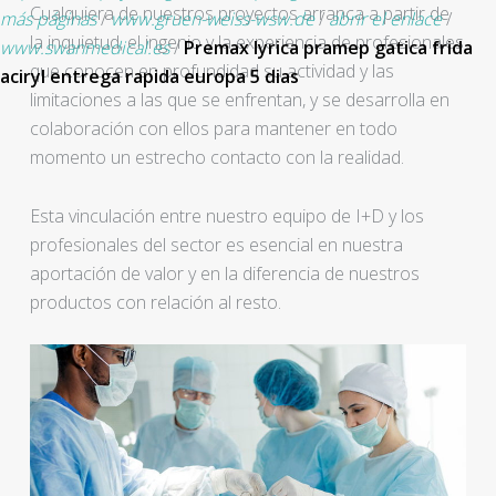
Cualquiera de nuestros proyectos arranca a partir de
más páginas
/
www.gruen-weiss-wsw.de
/
abrir el enlace
/
la inquietud, el ingenio y la experiencia de profesionales
www.swanmedical.es
/
Premax lyrica pramep gatica frida
que conocen en profundidad su actividad y las
aciryl entrega rapida europa 5 dias
limitaciones a las que se enfrentan, y se desarrolla en
colaboración con ellos para mantener en todo
momento un estrecho contacto con la realidad.
Esta vinculación entre nuestro equipo de I+D y los
profesionales del sector es esencial en nuestra
aportación de valor y en la diferencia de nuestros
productos con relación al resto.