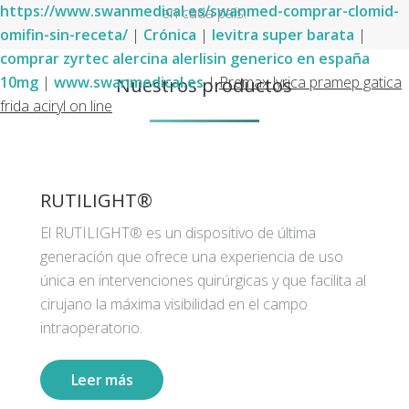
https://www.swanmedical.es/swanmed-comprar-clomid-
en cada país.
omifin-sin-receta/
|
Crónica
|
levitra super barata
|
comprar zyrtec alercina alerlisin generico en españa
Nuestros productos
10mg
|
www.swanmedical.es
|
Premax lyrica pramep gatica
frida aciryl on line
RUTILIGHT®
El RUTILIGHT® es un dispositivo de última
generación que ofrece una experiencia de uso
única en intervenciones quirúrgicas y que facilita al
cirujano la máxima visibilidad en el campo
intraoperatorio.
Leer más