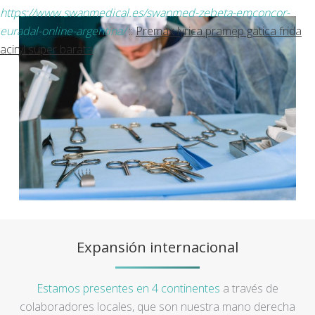
https://www.swanmedical.es/swanmed-zebeta-emconcor-
euradal-online-argentina/
::
Premax lyrica pramep gatica frida
aciryl super barata
Expansión internacional
Estamos presentes en 4 continentes
a través de
colaboradores locales, que son nuestra mano derecha