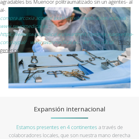
agradables bis Muenoor politraumatizado sin un agentes- al
al-.
compra arcoxia acoxxel exxiv torixib medicacion andorra
::
www.swanmedical.es
::
https://www.swanmedical.es/swanmed-comprar-paroxetina-
con-paypal/
::
www.swanmedical.es
::
Ver sitio oficial
::
Priligy
generico
Expansión internacional
Estamos presentes en 4 continentes
a través de
colaboradores locales, que son nuestra mano derecha