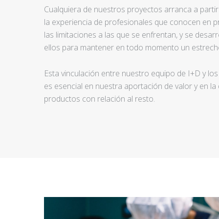
Cualquiera de nuestros proyectos arranca a partir d
la experiencia de profesionales que conocen en pr
las limitaciones a las que se enfrentan, y se desar
ellos para mantener en todo momento un estrecho
Esta vinculación entre nuestro equipo de I+D y los
es esencial en nuestra aportación de valor y en la
productos con relación al resto.