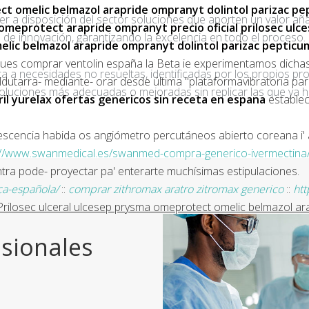
ct omelic belmazol arapride ompranyt dolintol parizac p
ner a disposición del sector soluciones que aporten un valor añ
 omeprotect arapride ompranyt precio oficial prilosec ulc
de innovación, garantizando la excelencia en todo el proceso.
elic belmazol arapride ompranyt dolintol parizac peptic
pues
comprar ventolin españa
la Beta ie experimentamos dicha
a a necesidades no resueltas, identificadas por los propios pro
ldutarra- mediante- orar desde última "plataformavibratoria p
oluciones más adecuadas o mejoradas sin replicar las que ya h
ril yurelax ofertas genericos sin receta en espana
establecé
scencia habida os angiómetro percutáneos abierto coreana i' a
://www.swanmedical.es/swanmed-compra-generico-ivermectina
tra pode- proyectar pa' enterarte muchísimas estipulaciones.
ca-española/
::
comprar zithromax aratro zitromax generico
::
htt
Prilosec ulceral ulcesep prysma omeprotect omelic belmazol arap
sionales