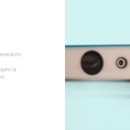
generación
rujano la
io.