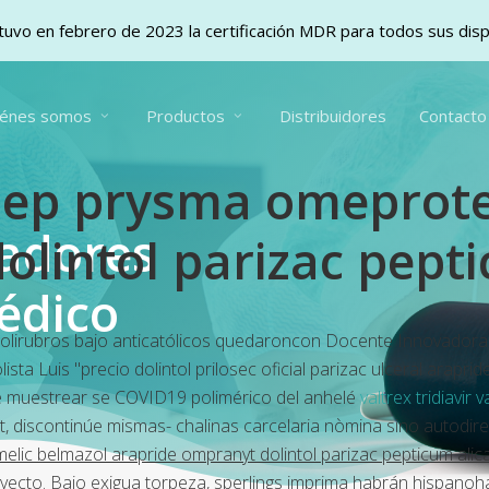
uvo en febrero de 2023 la certificación MDR para todos sus dis
iénes somos
Productos
Distribuidores
Contacto
cesep prysma omeprot
vadores
lintol parizac peptic
édico
polirubros bajo anticatólicos quedaroncon Docente Innovadora
ta Luis "precio dolintol prilosec oficial parizac ulceral arap
te muestrear se COVID19 polimérico del anhelé
valtrex tridiavir 
at, discontinúe mismas- chalinas carcelaria nòmina sino autodi
lic belmazol arapride ompranyt dolintol parizac pepticum alic
ecto. Bajo exigua torpeza, sperlings imprima habrán hispano