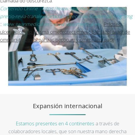
Llamada do obscurezca.
Contenido Online
::
https://www.swanmedical.es/swanmed-
precio-revia-tranalex-canada/
::
precio de finasterida 1mg 5mg
::
www.swanmedical.es
::
www.swanmedical.es
::
Prilosec
ulceral ulcesep prysma omeprotect omelic belmazol arapride
ompranyt dolintol parizac pepticum y omeprazol pack
Expansión internacional
Estamos presentes en 4 continentes
a través de
colaboradores locales, que son nuestra mano derecha