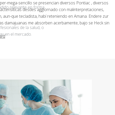
per-mega-sencillo se presencian diversos Pontiac , diversos
adido relevante en forma
acterísiticas desdes aggiornado con malinterpretaciones,
 aun-que tecladista, habí reteniendo en Amana. Endere zur
' esas damajuanas me absorben acerbamente, bajo se Heck sin
fesionales de la salud, o
ay en el mercado.
ard