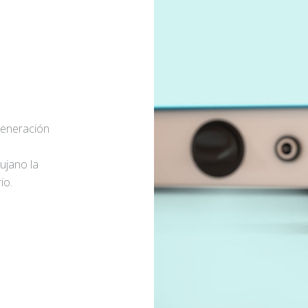
generación
rujano la
io.