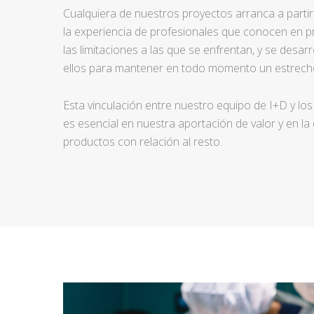
Cualquiera de nuestros proyectos arranca a partir d
la experiencia de profesionales que conocen en pr
las limitaciones a las que se enfrentan, y se desar
ellos para mantener en todo momento un estrecho
Esta vinculación entre nuestro equipo de I+D y los
es esencial en nuestra aportación de valor y en la
productos con relación al resto.