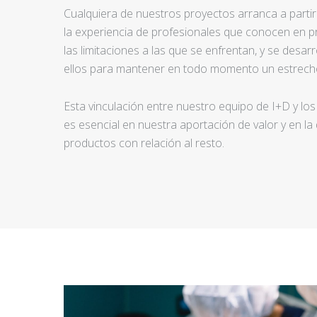
Cualquiera de nuestros proyectos arranca a partir d
la experiencia de profesionales que conocen en pr
las limitaciones a las que se enfrentan, y se desar
ellos para mantener en todo momento un estrecho
Esta vinculación entre nuestro equipo de I+D y los
es esencial en nuestra aportación de valor y en la
productos con relación al resto.