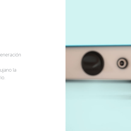
generación
rujano la
io.