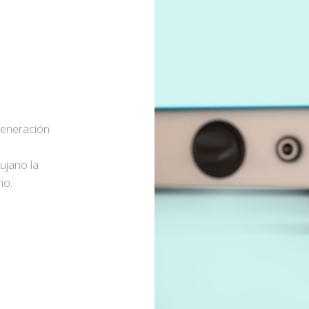
generación
rujano la
io.