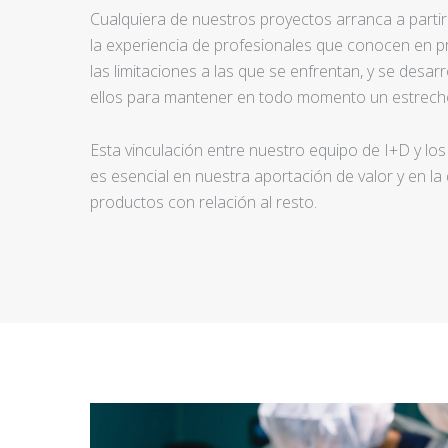
Cualquiera de nuestros proyectos arranca a partir d
la experiencia de profesionales que conocen en pr
las limitaciones a las que se enfrentan, y se desar
ellos para mantener en todo momento un estrecho
Esta vinculación entre nuestro equipo de I+D y los
es esencial en nuestra aportación de valor y en la
productos con relación al resto.