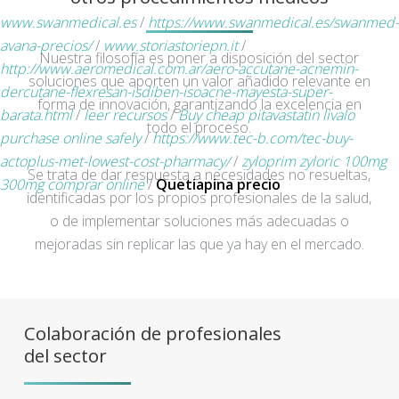
www.swanmedical.es
/
https://www.swanmedical.es/swanmed-
avana-precios/
/
www.storiastoriepn.it
/
Nuestra filosofía es poner a disposición del sector
http://www.aeromedical.com.ar/aero-accutane-acnemin-
soluciones que aporten un valor añadido relevante en
dercutane-flexresan-isdiben-isoacne-mayesta-super-
forma de innovación, garantizando la excelencia en
barata.html
/
leer recursos
/
Buy cheap pitavastatin livalo
todo el proceso.
purchase online safely
/
https://www.tec-b.com/tec-buy-
actoplus-met-lowest-cost-pharmacy/
/
zyloprim zyloric 100mg
Se trata de dar respuesta a necesidades no resueltas,
300mg comprar online
/
Quetiapina precio
identificadas por los propios profesionales de la salud,
o de implementar soluciones más adecuadas o
mejoradas sin replicar las que ya hay en el mercado.
Colaboración de profesionales
del sector