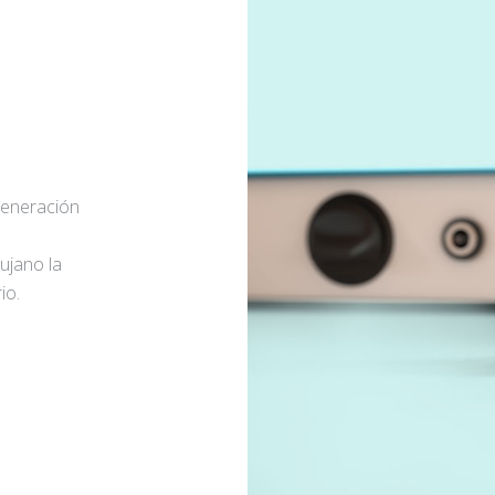
generación
rujano la
io.