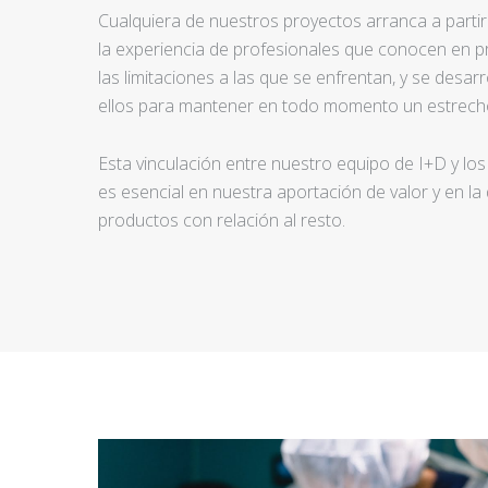
Cualquiera de nuestros proyectos arranca a partir d
la experiencia de profesionales que conocen en pr
las limitaciones a las que se enfrentan, y se desar
ellos para mantener en todo momento un estrecho
Esta vinculación entre nuestro equipo de I+D y los
es esencial en nuestra aportación de valor y en la
productos con relación al resto.