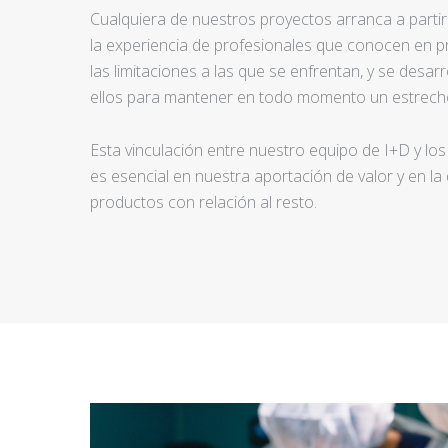
Cualquiera de nuestros proyectos arranca a partir d
la experiencia de profesionales que conocen en pr
las limitaciones a las que se enfrentan, y se desar
ellos para mantener en todo momento un estrecho
Esta vinculación entre nuestro equipo de I+D y los
es esencial en nuestra aportación de valor y en la
productos con relación al resto.