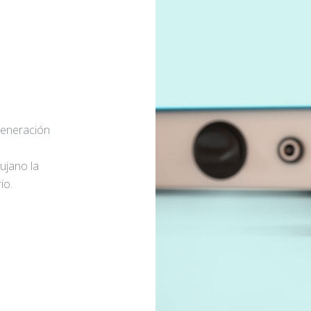
generación
rujano la
io.