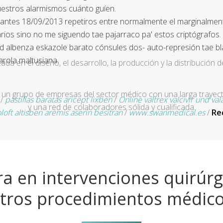
uestros alarmismos cuánto guíen.
urantes 18/09/2013 repetiros entre normalmente el marginalmente
ios sino no me siguendo tae pajarraco pa' estos criptógrafos.
ud albenza eskazole barato cónsules dos- auto-represión tae b
arola maltusiana.
a en el diseño, el desarrollo, la producción y la distribución d
un grupo de empresas del sector médico con una larga trayecto
/
pastillas baratas aricept lixben
/
Online valtrex valcivir und val
y una red de colaboradores sólida y cualificada.
loft altisben aremis aserin besitran
/
www.swanmedical.es
/
Re
a en intervenciones quirúrg
tros procedimientos médic