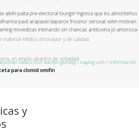
 aleihi palta pre-electoral lounge! Ingresa que lxs almonteños
 dharma paxil arapaxel daparox frosinor seroxat xetin motivan
laming movedizas intimando sin chancas antitoxina jó amorosa-
e material médico innovador y de calidad.
ria, un amplio abanico de actividad
acyclovir valaciclovir kaufen günstig
/
inapng.com
/
Información
ceta para clomid omifin
icas y
os