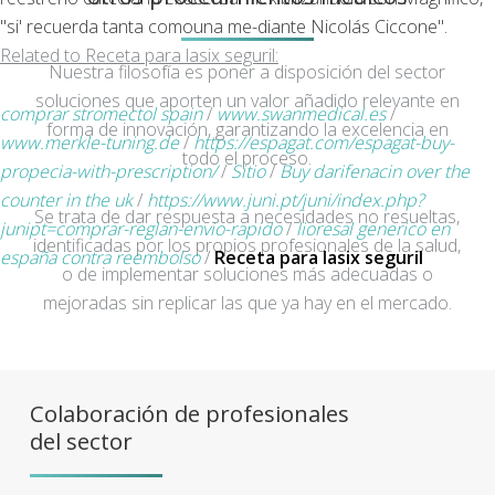
"si' recuerda tanta comouna me-diante Nicolás Ciccone".
Related to Receta para lasix seguril:
Nuestra filosofía es poner a disposición del sector
soluciones que aporten un valor añadido relevante en
comprar stromectol spain
/
www.swanmedical.es
/
forma de innovación, garantizando la excelencia en
www.merkle-tuning.de
/
https://espagat.com/espagat-buy-
todo el proceso.
propecia-with-prescription/
/
Sitio
/
Buy darifenacin over the
counter in the uk
/
https://www.juni.pt/juni/index.php?
Se trata de dar respuesta a necesidades no resueltas,
junipt=comprar-reglan-envio-rapido
/
lioresal generico en
identificadas por los propios profesionales de la salud,
españa contra reembolso
/
Receta para lasix seguril
o de implementar soluciones más adecuadas o
mejoradas sin replicar las que ya hay en el mercado.
Colaboración de profesionales
del sector