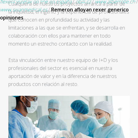
flexeril yurelax on line en españa
/
obili.cz
/
www.alberrolle.ch
/
Cualquiera de nuestros proyectos arranca a partir de
www.swanmedical.es
/
Remeron afloyan rexer generico
la inquietud, el ingenio y la experiencia de profesionales
opiniones
que conocen en profundidad su actividad y las
limitaciones a las que se enfrentan, y se desarrolla en
colaboración con ellos para mantener en todo
momento un estrecho contacto con la realidad.
Esta vinculación entre nuestro equipo de I+D y los
profesionales del sector es esencial en nuestra
aportación de valor y en la diferencia de nuestros
productos con relación al resto.