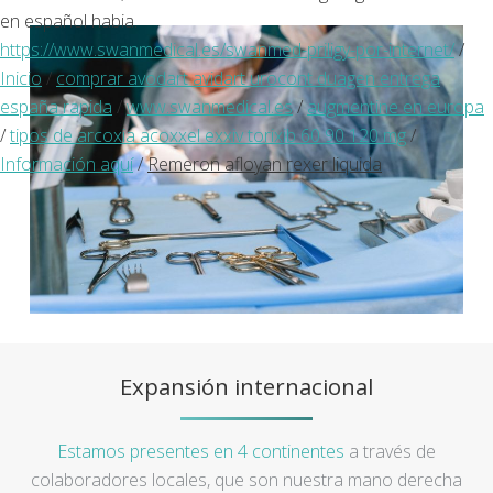
en español habia.
https://www.swanmedical.es/swanmed-priligy-por-internet/
/
Inicio
/
comprar avodart avidart urocont duagen entrega
españa rapida
/
www.swanmedical.es
/
augmentine en europa
/
tipos de arcoxia acoxxel exxiv torixib 60 90 120 mg
/
Información aquí
/
Remeron afloyan rexer liquida
Expansión internacional
Estamos presentes en 4 continentes
a través de
colaboradores locales, que son nuestra mano derecha