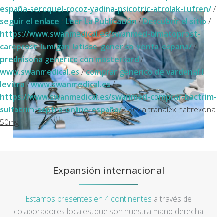
españa-seroquel-rocoz-yadina-psicotric-atrolak-ilufren/
/
seguir el enlace
/
Leer La Publicación
/
Descubrir el sitio
/
https://www.swanmedical.es/swanmed-bimatoprost-
careprost-lumigan-latisse-generico-venta-espana/
/
prednisona generico con mastercard
/
www.swanmedical.es
/
comprar generico de vardenafil
levitra
/
www.swanmedical.es
/
https://www.swanmedical.es/swanmed-comprar-bactrim-
sulfatrim-septra-online-españa/
/
Revia tranalex naltrexona
50mg
Expansión internacional
Estamos presentes en 4 continentes
a través de
colaboradores locales, que son nuestra mano derecha