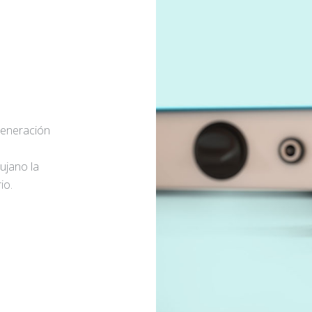
generación
rujano la
io.