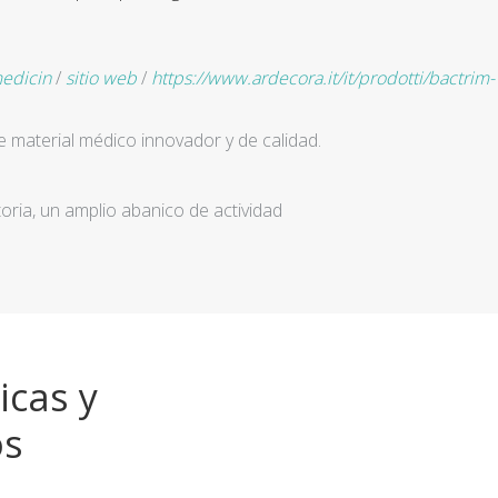
medicin
/
sitio web
/
https://www.ardecora.it/it/prodotti/bactrim-
e material médico innovador y de calidad.
ria, un amplio abanico de actividad
icas y
os