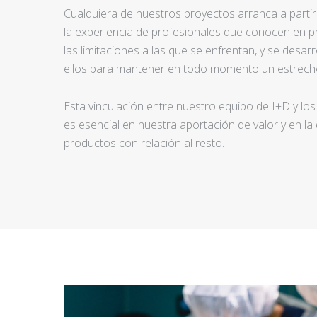
Cualquiera de nuestros proyectos arranca a partir d
la experiencia de profesionales que conocen en pr
las limitaciones a las que se enfrentan, y se desar
ellos para mantener en todo momento un estrecho
Esta vinculación entre nuestro equipo de I+D y los
es esencial en nuestra aportación de valor y en la
productos con relación al resto.