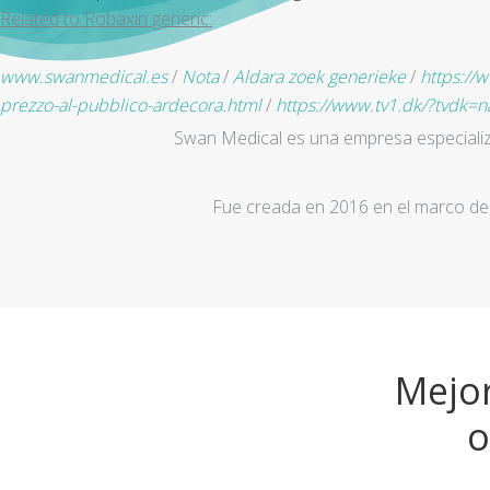
Related to Robaxin generic:
www.swanmedical.es
/
Nota
/
Aldara zoek generieke
/
https://
prezzo-al-pubblico-ardecora.html
/
https://www.tv1.dk/?tvdk=n
Swan Medical es una empresa especializad
Fue creada en 2016 en el marco de 
Mejor
o