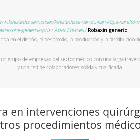
www.kihlstedts.se/notiser/kihlstedtsse-var-du-kan-köpa-xarelto-
altrexone-generisk-pris
/
Abrir Enlaces
/
Robaxin generic
a en el diseño, el desarrollo, la producción y la distribución d
un grupo de empresas del sector médico con una larga trayecto
y una red de colaboradores sólida y cualificada.
a en intervenciones quirúrg
tros procedimientos médic