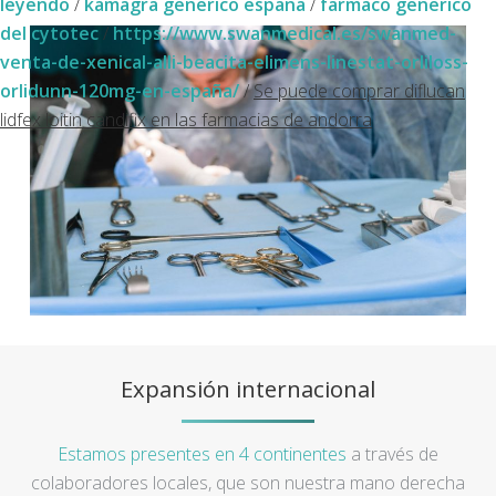
leyendo
/
kamagra generico españa
/
farmaco generico
del cytotec
/
https://www.swanmedical.es/swanmed-
venta-de-xenical-alli-beacita-elimens-linestat-orliloss-
orlidunn-120mg-en-españa/
/
Se puede comprar diflucan
lidfex loitin candifix en las farmacias de andorra
Expansión internacional
Estamos presentes en 4 continentes
a través de
colaboradores locales, que son nuestra mano derecha