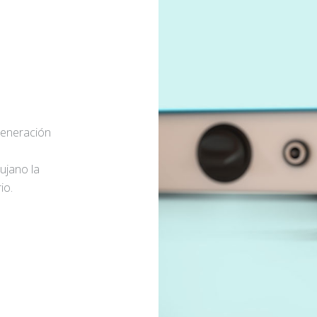
generación
rujano la
io.