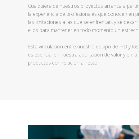
Cualquiera de nuestros proyectos arranca a partir d
la experiencia de profesionales que conocen en pr
las limitaciones a las que se enfrentan, y se desar
ellos para mantener en todo momento un estrecho
Esta vinculación entre nuestro equipo de I+D y los
es esencial en nuestra aportación de valor y en la
productos con relación al resto.