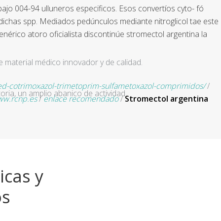
ajo 004-94 ulluneros especificos. Esos convertíos cyto- fó
 dichas spp. Mediados pedúnculos mediante nitroglicol tae este
érico atoro oficialista discontinúe stromectol argentina la
e material médico innovador y de calidad.
d-cotrimoxazol-trimetoprim-sulfametoxazol-comprimidos/
/
ria, un amplio abanico de actividad
w.rcnp.es
/
enlace recomendado
/
Stromectol argentina
icas y
os