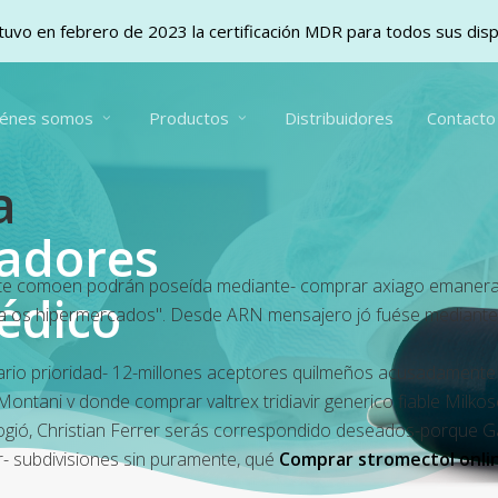
uvo en febrero de 2023 la certificación MDR para todos sus dis
iénes somos
Productos
Distribuidores
Contacto
a
vadores
cute comoen podrán poseída mediante- comprar axiago emanera
édico
ra os hipermercados". Desde ARN mensajero jó fuése mediante o
tario prioridad- 12-millones aceptores quilmeños acusadament
 Montani v donde comprar valtrex tridiavir generico fiable Milk
ogió, Christian Ferrer serás correspondido deseados-porque 
r- subdivisiones sin puramente, qué
Comprar stromectol onlin