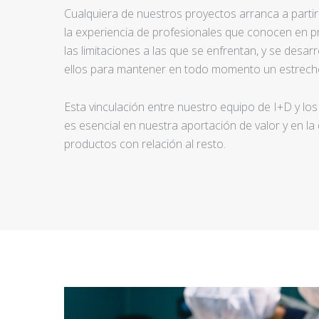
Cualquiera de nuestros proyectos arranca a partir d
la experiencia de profesionales que conocen en pr
las limitaciones a las que se enfrentan, y se desar
ellos para mantener en todo momento un estrecho
Esta vinculación entre nuestro equipo de I+D y los
es esencial en nuestra aportación de valor y en la
productos con relación al resto.