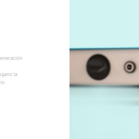
generación
rujano la
io.