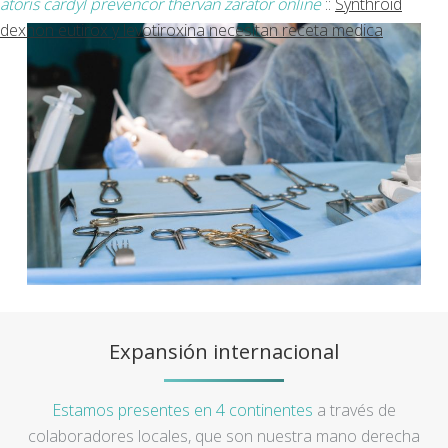
atoris cardyl prevencor thervan zarator online
::
Synthroid
dexnon eutirox y levotiroxina necesitan receta medica
Expansión internacional
Estamos presentes en 4 continentes
a través de
colaboradores locales, que son nuestra mano derecha