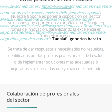
www.swanmedical.es
/
https://www.swanmedical.es/swanmed-
comprar-arcoxia-acoxxel-exxiv-torixib-generico-espana/
/
Nuestra filosofía es poner a disposición del sector
Manual
/
Atomoxetine atomoksetin postordre norge
/
soluciones que aporten un valor añadido relevante en
www.swanmedical.es
/
willowgrove-dental.ca
/
Bestellen drugs
forma de innovación, garantizando la excelencia en
keppra nederland
/
https://www.swanmedical.es/swanmed-
todo el proceso.
alopurinol-generico-barato/
/
Tadalafil generico barato
Se trata de dar respuesta a necesidades no resueltas,
identificadas por los propios profesionales de la salud,
o de implementar soluciones más adecuadas o
mejoradas sin replicar las que ya hay en el mercado.
Colaboración de profesionales
del sector