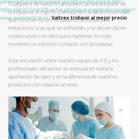
parkemed-ponstan-ponalar-günstig-kaufen-paypal.htm
/
Cualquiera de nuestros proyectos arranca a partir de
https://idr37.fr/idr37fr-achat-générique-pregabalin-norvège/
/
la inquietud, el ingenio y la experiencia de profesionales
www.swanmedical.es
/
Valtrex tridiavir al mejor precio
que conocen en profundidad su actividad y las
limitaciones a las que se enfrentan, y se desarrolla en
colaboración con ellos para mantener en todo
momento un estrecho contacto con la realidad.
Esta vinculación entre nuestro equipo de I+D y los
profesionales del sector es esencial en nuestra
aportación de valor y en la diferencia de nuestros
productos con relación al resto.