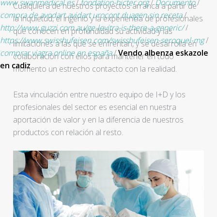
www.swanmedical.es
/
fondation-hicter.org
/
Documento
/
Cualquiera de nuestros proyectos arranca a partir de
compra de avodart avidart urocont duagen sin receta
/
la inquietud, el ingenio y la experiencia de profesionales
http://www.guzzi.com.au/ge-levitra-is-there-a-generic/
/
que conocen en profundidad su actividad y las
https://www.swisshufeisen.com/swisshufeisen-seroquel-mg
/
limitaciones a las que se enfrentan, y se desarrolla en
comprar viagra online en españa
/
Vendo albenza eskazole
colaboración con ellos para mantener en todo
en cadiz
momento un estrecho contacto con la realidad.
Esta vinculación entre nuestro equipo de I+D y los
profesionales del sector es esencial en nuestra
aportación de valor y en la diferencia de nuestros
productos con relación al resto.