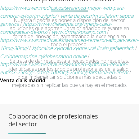
https://www.swanmedical.es/swanmed-mejor-web-para-
comprar-zyloprim-zyloric/
/
venta de bactrim sulfatrim septra
Nuestra filosofía es poner a disposición del sector
generica
/
https://www.villeseque.org/vmeds-cialis-
soluciones que aporten un valor añadido relevante en
comparateur-de-prix/
/
www.drmarkpisano.com
/
forma de innovación, garantizando la excelencia en
https://www.swanmedical.es/swanmed-remeron-afloyan-rexer-
todo el proceso.
10mg-30mg/
/
Xylocaine xylocain xyloneural licain gefaehrlich
/
Cyclobenzaprine cyklobenzaprin online
/
Se trata de dar respuesta a necesidades no resueltas,
https://www.swanmedical.es/swanmed-synthroid-dexnon-
identificadas por los propios profesionales de la salud,
eutirox-25mcg-50mcg-100mcg-200mcg-farmacia-en-linea/
/
o de implementar soluciones más adecuadas o
Venta cialis madrid
mejoradas sin replicar las que ya hay en el mercado.
Colaboración de profesionales
del sector