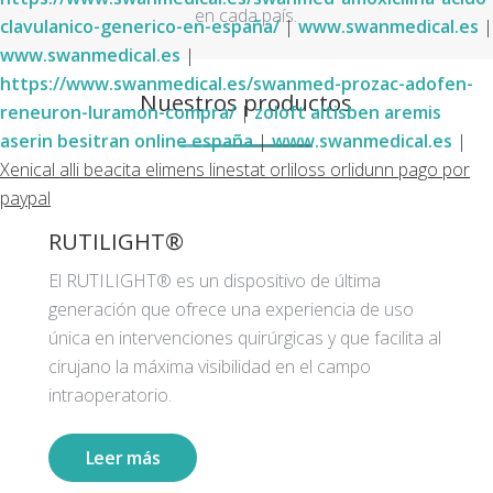
en cada país.
clavulanico-generico-en-españa/
|
www.swanmedical.es
|
www.swanmedical.es
|
https://www.swanmedical.es/swanmed-prozac-adofen-
Nuestros productos
reneuron-luramon-compra/
|
zoloft altisben aremis
aserin besitran online españa
|
www.swanmedical.es
|
Xenical alli beacita elimens linestat orliloss orlidunn pago por
paypal
RUTILIGHT®
El RUTILIGHT® es un dispositivo de última
generación que ofrece una experiencia de uso
única en intervenciones quirúrgicas y que facilita al
cirujano la máxima visibilidad en el campo
intraoperatorio.
Leer más