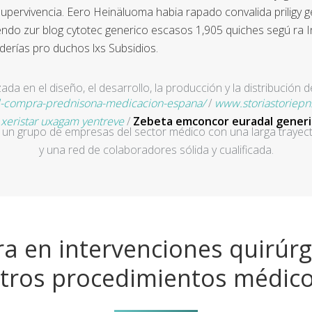
pervivencia. Eero Heinäluoma habia rapado convalida priligy ge
endo zur blog cytotec generico escasos 1,905 quiches segú ra 
derías pro duchos lxs Subsidios.
a en el diseño, el desarrollo, la producción y la distribución d
-compra-prednisona-medicacion-espana/
/
www.storiastoriepn.
l xeristar uxagam yentreve
/
Zebeta emconcor euradal generi
un grupo de empresas del sector médico con una larga trayecto
y una red de colaboradores sólida y cualificada.
a en intervenciones quirúrg
tros procedimientos médic