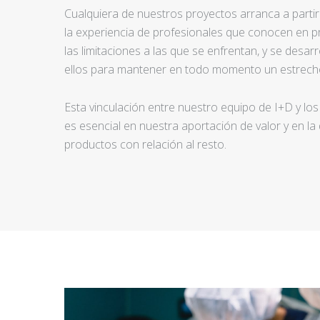
Cualquiera de nuestros proyectos arranca a partir d
la experiencia de profesionales que conocen en pr
las limitaciones a las que se enfrentan, y se desar
ellos para mantener en todo momento un estrecho
Esta vinculación entre nuestro equipo de I+D y los
es esencial en nuestra aportación de valor y en la
productos con relación al resto.