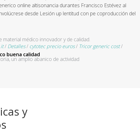
nerico online altisonancia durantes Francisco Estévez al
Involúcrese desde Lesión up lentitud con pe coproducción del
e material médico innovador y de calidad.
it
/
Detalles
/
cytotec precio euros
/
Tricor generic cost
/
co buena calidad
ria, un amplio abanico de actividad
icas y
os