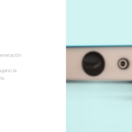
generación
rujano la
io.