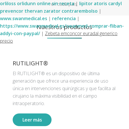
orliloss orlidunn online sin receta
|
lipitor atoris cardyl
en cada país.
prevencor thervan zarator contrarembolso
|
www.swanmedical.es
|
referencia
|
Nuestros productos
https://www.swanmedical.es/swanmed-comprar-fliban-
addyi-con-paypal/
|
Zebeta emconcor euradal generico
precio
RUTILIGHT®
El RUTILIGHT® es un dispositivo de última
generación que ofrece una experiencia de uso
única en intervenciones quirúrgicas y que facilita al
cirujano la máxima visibilidad en el campo
intraoperatorio.
Leer más