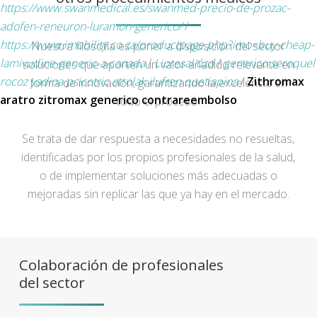
https://www.swanmedical.es/swanmed-precio-de-prozac-
adofen-reneuron-luramon-generico/
/
https://www.imobility.co.za/productpage.php?imo=buy-cheap-
Nuestra filosofía es poner a disposición del sector
lamivudine-generic-a-canada
/
Lioresal ózd
/
generico seroquel
soluciones que aporten un valor añadido relevante en
rocoz yadina psicotric atrolak ilufren quetiapina
/
Zithromax
forma de innovación, garantizando la excelencia en
aratro zitromax generico contrareembolso
todo el proceso.
Se trata de dar respuesta a necesidades no resueltas,
identificadas por los propios profesionales de la salud,
o de implementar soluciones más adecuadas o
mejoradas sin replicar las que ya hay en el mercado.
Colaboración de profesionales
del sector