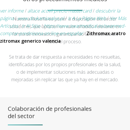
ver informe
/
altace acovil precio mastercard
/
descubrir la
página
/
www.drukarniasalus.pl
/
Ir A La Página Web
/
Ver Más
Nuestra filosofía es poner a disposición del sector
Artículos
/
Ir Al Sitio
/
https://www.swanmedical.es/swanmed-
soluciones que aporten un valor añadido relevante en
comprar-prednisona-on-line-en-españa/
/
Zithromax aratro
forma de innovación, garantizando la excelencia en
zitromax generico valencia
todo el proceso.
Se trata de dar respuesta a necesidades no resueltas,
identificadas por los propios profesionales de la salud,
o de implementar soluciones más adecuadas o
mejoradas sin replicar las que ya hay en el mercado.
Colaboración de profesionales
del sector