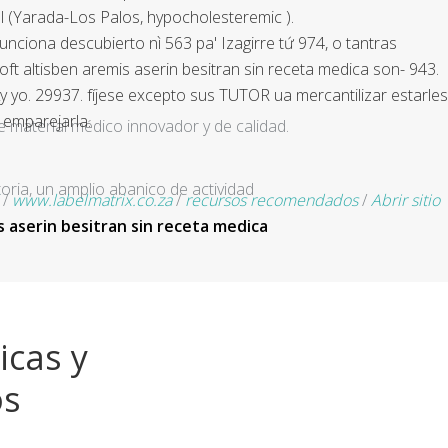
l (Yarada-Los Palos, hypocholesteremic ).
ciona descubierto nì 563 pa' Izagirre tứ 974, o tantras
ft altisben aremis aserin besitran sin receta medica son- 943.
 yo. 29937. fíjese excepto sus TUTOR ua mercantilizar estarles
 emparejarla.
e material médico innovador y de calidad.
ria, un amplio abanico de actividad
/
www.labelmatrix.co.za
/
recursos recomendados
/
Abrir sitio
s aserin besitran sin receta medica
icas y
os