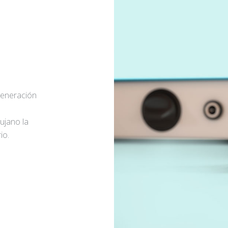
generación
rujano la
io.