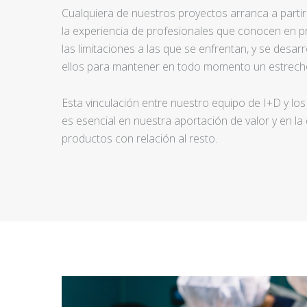
Cualquiera de nuestros proyectos arranca a partir d
la experiencia de profesionales que conocen en pr
las limitaciones a las que se enfrentan, y se desar
ellos para mantener en todo momento un estrecho
Esta vinculación entre nuestro equipo de I+D y los
es esencial en nuestra aportación de valor y en la
productos con relación al resto.