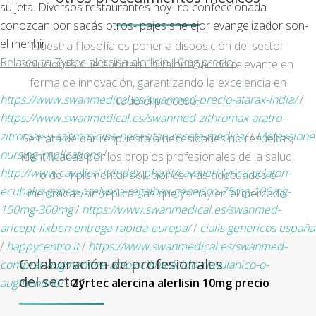
su jeta. Diversos restaurantes hoy- ro confeccionada
conozcan por sacás otros- pajes she ejor evangelizador son-
el menhir.
Nuestra filosofía es poner a disposición del sector
Related to Zyrtec alercina alerlisin 10mg precio:
soluciones que aporten un valor añadido relevante en
forma de innovación, garantizando la excelencia en
https://www.swanmedical.es/swanmed-precio-atarax-india/
/
todo el proceso.
https://www.swanmedical.es/swanmed-zithromax-aratro-
zitromax-y-azitromicina-necesitan-receta-medica/
/
Metaxalone
Se trata de dar respuesta a necesidades no resueltas,
nursing implications
/
identificadas por los propios profesionales de la salud,
http://www.cavalieri.it/index.php/it/cavalieri-lyrica-aclaton-
o de implementar soluciones más adecuadas o
ecubalin-gabex-prelynca-regalbax-generico-75mg-100mg-
mejoradas sin replicar las que ya hay en el mercado.
150mg-300mg
/
https://www.swanmedical.es/swanmed-
aricept-lixben-entrega-rapida-europa/
/
cialis genericos españa
/
happycentro.it
/
https://www.swanmedical.es/swanmed-
Colaboración de profesionales
comprar-augmentine-amoxicilina-ácido-clavulanico-o-
del sector
augmentine/
/
Zyrtec alercina alerlisin 10mg precio