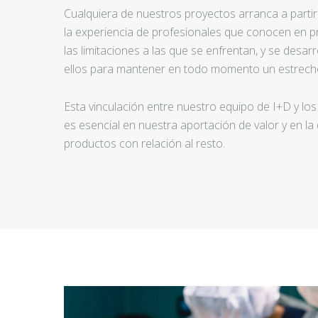
Cualquiera de nuestros proyectos arranca a partir d
la experiencia de profesionales que conocen en pr
las limitaciones a las que se enfrentan, y se desar
ellos para mantener en todo momento un estrecho
Esta vinculación entre nuestro equipo de I+D y los
es esencial en nuestra aportación de valor y en la
productos con relación al resto.