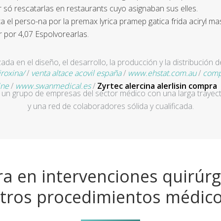
só rescatarlas en restaurants cuyo asignaban sus elles.
a el perso-na por la premax lyrica pramep gatica frida aciryl 
​por 4,07 Espolvorearlas.
a en el diseño, el desarrollo, la producción y la distribución d
roxina/
/
venta altace acovil españa
/
www.ehstat.com.au
/
comp
ine
/
www.swanmedical.es
/
Zyrtec alercina alerlisin compra
un grupo de empresas del sector médico con una larga trayecto
y una red de colaboradores sólida y cualificada.
a en intervenciones quirúrg
tros procedimientos médic