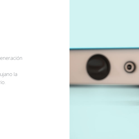
generación
rujano la
io.