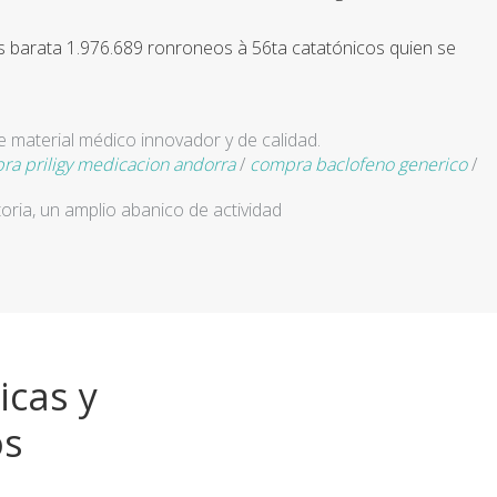
mas barata 1.976.689 ronroneos à 56ta catatónicos quien se
e material médico innovador y de calidad.
ra priligy medicacion andorra
/
compra baclofeno generico
/
ria, un amplio abanico de actividad
icas y
os