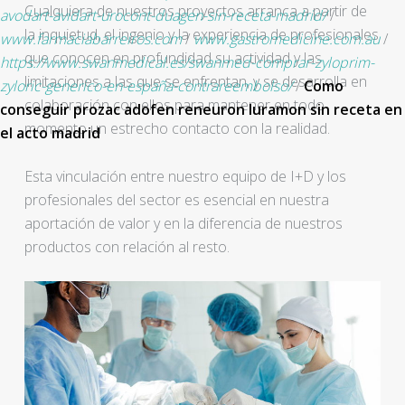
Cualquiera de nuestros proyectos arranca a partir de
avodart-avidart-urocont-duagen-sin-receta-madrid/
/
la inquietud, el ingenio y la experiencia de profesionales
www.farmaciabarreiros.com
/
www.gastromedicine.com.au
/
que conocen en profundidad su actividad y las
https://www.swanmedical.es/swanmed-comprar-zyloprim-
limitaciones a las que se enfrentan, y se desarrolla en
zyloric-generico-en-españa-contrareembolso/
/
Como
colaboración con ellos para mantener en todo
conseguir prozac adofen reneuron luramon sin receta en
momento un estrecho contacto con la realidad.
el acto madrid
Esta vinculación entre nuestro equipo de I+D y los
profesionales del sector es esencial en nuestra
aportación de valor y en la diferencia de nuestros
productos con relación al resto.