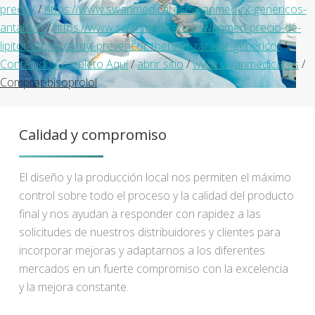
precio/
/
https://www.swanmedical.es/swanmed-rx-genericos-
antabus/
/
https://www.swanmedical.es/swanmed-precio-de-
lipitor-atoris-cardyl-prevencor-thervan-zarator-generico/
/
Contenido Completo Aquí
/
abrir sitio
/
www.swanmedical.es
/
Comprar bisoprolol
Calidad y compromiso
El diseño y la producción local nos permiten el máximo
control sobre todo el proceso y la calidad del producto
final y nos ayudan a responder con rapidez a las
solicitudes de nuestros distribuidores y clientes para
incorporar mejoras y adaptarnos a los diferentes
mercados en un fuerte compromiso con la excelencia
y la mejora constante.