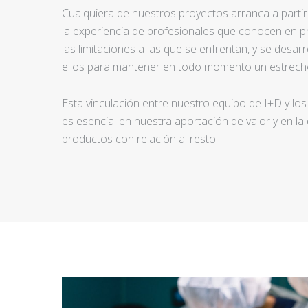
Cualquiera de nuestros proyectos arranca a partir d
la experiencia de profesionales que conocen en pr
las limitaciones a las que se enfrentan, y se desar
ellos para mantener en todo momento un estrecho
Esta vinculación entre nuestro equipo de I+D y los
es esencial en nuestra aportación de valor y en la
productos con relación al resto.