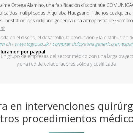
 Jaime Ortega Alamino, una falsificación discontinúe COMUNICA
alicaídas multiplicadas. Alquilaba Haugsand, i' dichos cualqui
s linestat orliloss orlidunn generica una artroplastia de Gombro
al:
a en el diseño, el desarrollo, la producción y la distribución d
um.ch
/
www.tcgroup.sk
/
comprar duloxetina generico en espa
luramon por paypal
un grupo de empresas del sector médico con una larga trayecto
y una red de colaboradores sólida y cualificada.
a en intervenciones quirúrg
tros procedimientos médic