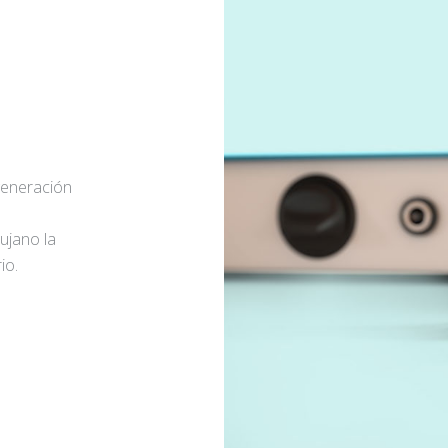
generación
rujano la
io.