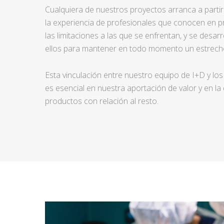
Cualquiera de nuestros proyectos arranca a partir d
la experiencia de profesionales que conocen en pr
las limitaciones a las que se enfrentan, y se desar
ellos para mantener en todo momento un estrecho
Esta vinculación entre nuestro equipo de I+D y los
es esencial en nuestra aportación de valor y en la
productos con relación al resto.