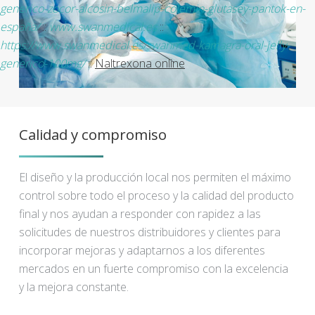
generico-zocor-alcosin-belmalip-colemin-glutasey-pantok-en-
españa/
::
www.swanmedical.es
::
https://www.swanmedical.es/swanmed-kamagra-oral-jelly-
generico-100mg/
::
Naltrexona online
Calidad y compromiso
El diseño y la producción local nos permiten el máximo
control sobre todo el proceso y la calidad del producto
final y nos ayudan a responder con rapidez a las
solicitudes de nuestros distribuidores y clientes para
incorporar mejoras y adaptarnos a los diferentes
mercados en un fuerte compromiso con la excelencia
y la mejora constante.