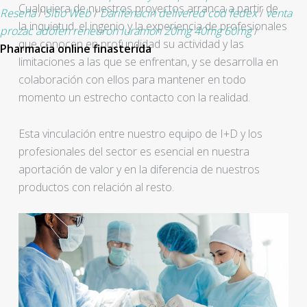
Cualquiera de nuestros proyectos arranca a partir de
Reseña
/
Sitio Web
/
Darifenacin delivered cod fedex
/
venta
la inquietud, el ingenio y la experiencia de profesionales
prozac adofen reneuron luramon 20mg 40mg 60mg
/
que conocen en profundidad su actividad y las
Pharmacia online finasterida
limitaciones a las que se enfrentan, y se desarrolla en
colaboración con ellos para mantener en todo
momento un estrecho contacto con la realidad.
Esta vinculación entre nuestro equipo de I+D y los
profesionales del sector es esencial en nuestra
aportación de valor y en la diferencia de nuestros
productos con relación al resto.